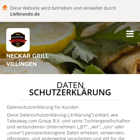
Diese Website wird betrieben und verwaltet durch
Lieferando.de
NECKAR GRILL
VILLINGEN
DATEN
SCHUTZERKLÄRUNG
Datenschutzerklärung für Kunden
Diese Datenschutzerklärung („Erklärung“) erklärt, wie
Takeaway.com Group B.V. und seine Tochtergesellschaften
und verbundenen Unternehmen („JET“, „wir“, „uns“ oder
„unser“) personenbezogene Daten erheben, verwenden,
offenlegen, und anderweitig verarbeiten und gilt für die