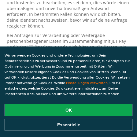
und kostenlos zu bearbeiten, es sei denn, dies würde einen
übermäßigen und unverhältnismäßigen Aufwand
erfordern. In bestimmten Fällen können wir dich bitten,
deine Identität nachzuweisen, bevor wir auf deine Anfrage
reagieren können.
Bei Anfragen zur Verarbeitung oder Weitergabe
personenbezogener Daten im Zusammenhang mit JET Pay
und/oder JET Pay Card wende dich bitte an die Person, die
dir das JET Pay-Guthaben gewährt (das kann dein
Wir verwenden Cookies und andere Technologien, um Dein
Arbeitgeber, Geschäftspartner usw. sein). Dies ist
Benutzererlebnis zu verbessern und zu personalisieren, für Analysen zur
erforderlich, da JET und die Person, die dir das Guthaben
Optimierung und Werbung in Zusammenarbeit mit Dritten. Wir
gewährt, eine separate Verantwortung für die Verarbeitung
verwenden unsere eigenen Cookies und Cookies von Dritten. Wenn Du
und den Schutz deiner personenbezogenen Daten haben.
auf OK klickst, akzeptierst Du die Verwendung aller Cookies. Wir setzen
immer notwendige Cookies. Wähle
Einstellungen verwalten
, um zu
Solltest du weitere Fragen oder Beschwerden in Bezug auf
entscheiden, welche Cookies Du akzeptieren möchtest, um Deine
die Verarbeitung deiner personenbezogenen Daten haben,
Präferenzen anzupassen und um weitere Informationen zu finden.
kontaktieren wir dich gerne. Wir würden uns auch über
Tipps oder Vorschläge zur Verbesserung unserer Erklärung
freuen.
OK
Sicherheit
Essentielle
JET nimmt den Schutz personenbezogener Daten sehr ernst